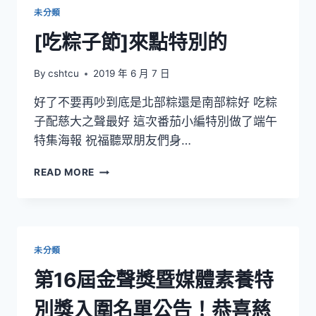
未分類
[吃粽子節]來點特別的
By
cshtcu
2019 年 6 月 7 日
好了不要再吵到底是北部粽還是南部粽好 吃粽
子配慈大之聲最好 這次番茄小編特別做了端午
特集海報 祝福聽眾朋友們身…
[吃
READ MORE
粽
子
節]
來
點
未分類
特
別
第16屆金聲獎暨媒體素養特
的
別獎入圍名單公告！恭喜慈