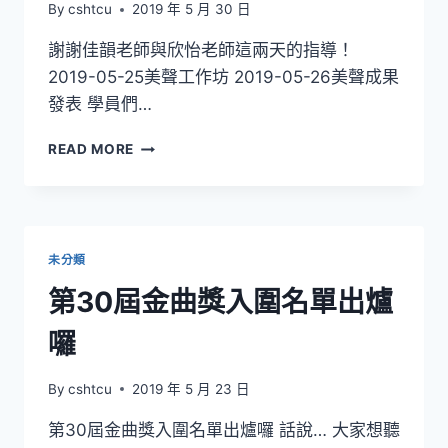
By
cshtcu
2019 年 5 月 30 日
別
獎
謝謝佳韻老師與欣怡老師這兩天的指導！
入
2019-05-25美聲工作坊 2019-05-26美聲成果
圍
名
發表 學員們…
單
公
[校
READ MORE
告！
園
恭
美
喜
聲]
慈
工
大
作
未分類
三
坊
參
完
第30屆金曲獎入圍名單出爐
賽
美
節
落
囉
目
幕
入
啦
By
cshtcu
2019 年 5 月 23 日
圍！
啦
啦
第30屆金曲獎入圍名單出爐囉 話說… 大家想聽
啦