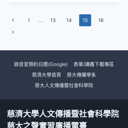
節
說
出
Page
Previous
1
...
13
14
15
16
心
中
navigation
Page
Next
的
愛
Page
錄音室預約日曆(Google)
表單/講義下載專區
慈濟大學首頁
慈大傳播學系
慈大人文傳播暨社會科學院
慈濟大學人文傳播暨社會科學院
慈大之聲實習廣播電臺