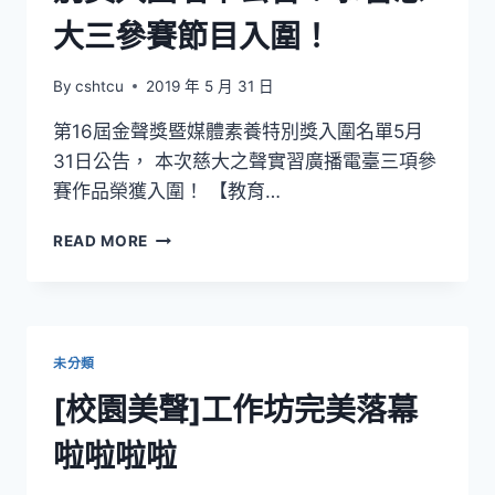
大三參賽節目入圍！
By
cshtcu
2019 年 5 月 31 日
第16屆金聲獎暨媒體素養特別獎入圍名單5月
31日公告， 本次慈大之聲實習廣播電臺三項參
賽作品榮獲入圍！ 【教育…
第
READ MORE
16
屆
金
聲
獎
未分類
暨
媒
[校園美聲]工作坊完美落幕
體
素
啦啦啦啦
養
特