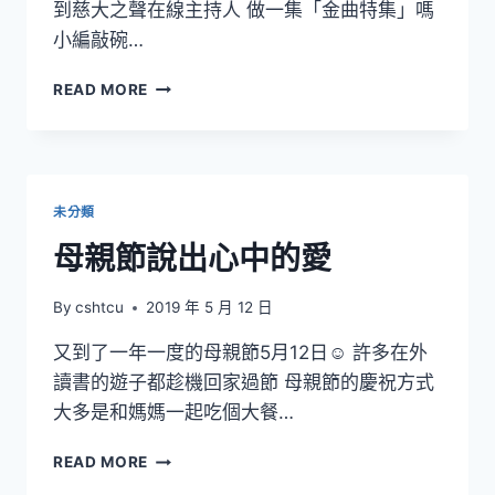
到慈大之聲在線主持人 做一集「金曲特集」嗎
小編敲碗…
第
READ MORE
30
屆
金
曲
獎
未分類
入
圍
母親節說出心中的愛
名
單
By
cshtcu
2019 年 5 月 12 日
出
爐
又到了一年一度的母親節5月12日☺ 許多在外
囉
讀書的遊子都趁機回家過節 母親節的慶祝方式
大多是和媽媽一起吃個大餐…
母
READ MORE
親