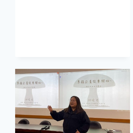
之
聲
超
級
大
聲
藝
暑
期
營
圓
滿
結
束!
感
謝
學
員
熱
情
參