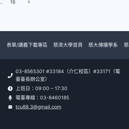
Next
..
16
報
名
Page
開
始！
)
表單/講義下載專區
慈濟大學首頁
慈大傳播學系
慈
03-8565301 #33184（介仁校區）#33171（電
臺臺長辦公室）
上班日：09:00 – 17:30
電臺專線：03-8460185
tcu88.3@gmail.com