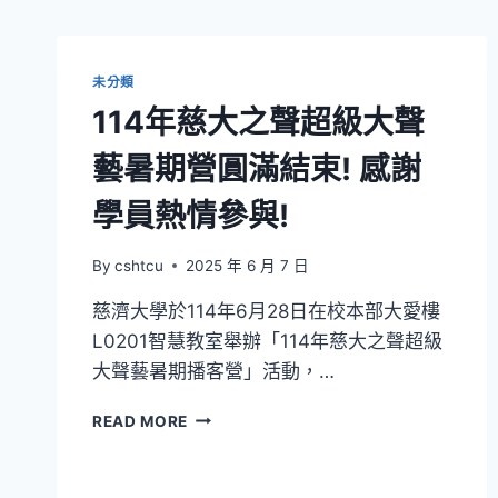
未分類
114年慈大之聲超級大聲
藝暑期營圓滿結束! 感謝
學員熱情參與!
By
cshtcu
2025 年 6 月 7 日
慈濟大學於114年6月28日在校本部大愛樓
L0201智慧教室舉辦「114年慈大之聲超級
大聲藝暑期播客營」活動，…
114
READ MORE
年
慈
大