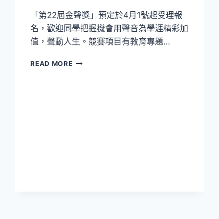
聞
獎
「第22屆金聲獎」預定於4月1號起受理報
名，歡迎同學把握機會用聲音為學涯精彩加
值，聲動人生。競賽項目有教育專題…
第
READ MORE
22
屆
校
園
廣
播
金
聲
獎
2025
年
4
月
1
日