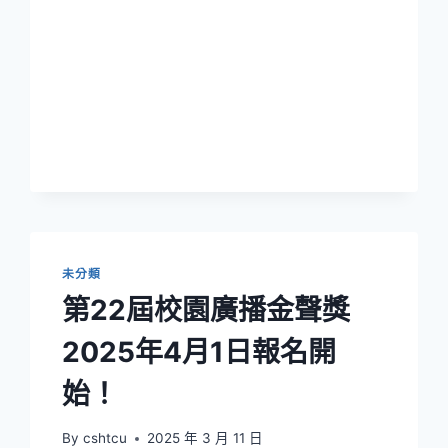
傳
播
學
系
黃
映
瑜、
許
沁
恩
同
學
入
未分類
圍
第22屆校園廣播金聲獎
第
五
2025年4月1日報名開
屆
銀
始！
響
力
新
By
cshtcu
2025 年 3 月 11 日