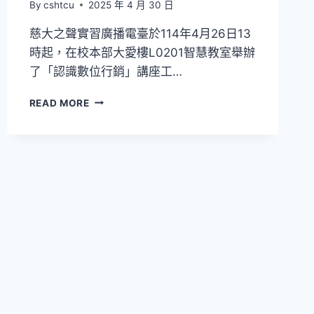
By
cshtcu
2025 年 4 月 30 日
慈大之聲實習廣播電臺於114年4月26日13
時起，在校本部大愛樓L0201智慧教室舉辦
了「認識數位行銷」講座工…
「認
READ MORE
識
數
位
行
銷」
講
座
工
作
坊
114/4/26