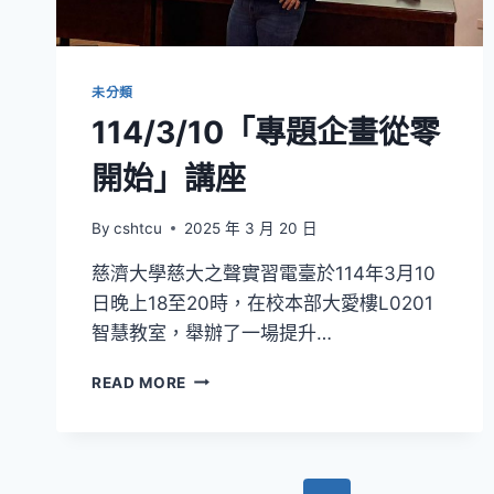
與!
未分類
114/3/10「專題企畫從零
開始」講座
By
cshtcu
2025 年 3 月 20 日
慈濟大學慈大之聲實習電臺於114年3月10
日晚上18至20時，在校本部大愛樓L0201
智慧教室，舉辦了一場提升…
114/3/10「專
READ MORE
題
企
畫
從
零