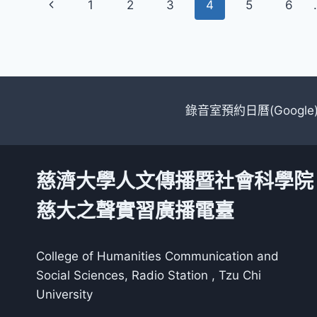
Page
Previous
1
2
3
4
5
6
.
開
navigation
始」
Page
講
座
錄音室預約日曆(Google
慈濟大學人文傳播暨社會科學院
慈大之聲實習廣播電臺
College of Humanities Communication and
Social Sciences, Radio Station , Tzu Chi
University