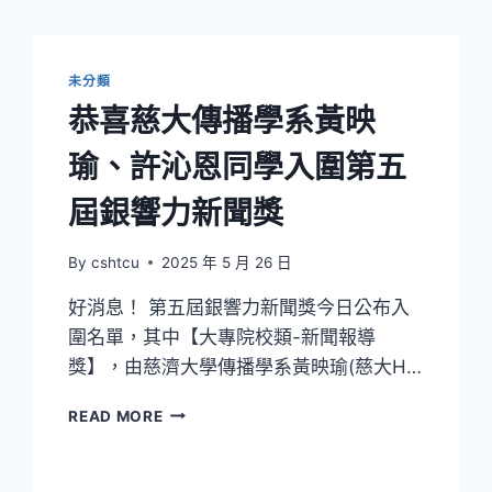
未分類
恭喜慈大傳播學系黃映
瑜、許沁恩同學入圍第五
屆銀響力新聞獎
By
cshtcu
2025 年 5 月 26 日
好消息！ 第五屆銀響力新聞獎今日公布入
圍名單，其中【大專院校類-新聞報導
獎】，由慈濟大學傳播學系黃映瑜(慈大H…
恭
READ MORE
喜
慈
大