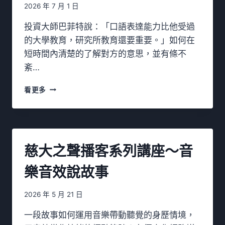
2026 年 7 月 1 日
投資大師巴菲特說：「口語表達能力比他受過
的大學教育，研究所教育還要重要。」如何在
短時間內清楚的了解對方的意思，並有條不
紊…
慈
看更多
大
1
1
5
年
慈大之聲播客系列講座～音
【
小
樂音效說故事
小
主
播
2026 年 5 月 21 日
/
配
一段故事如何運用音樂帶動聽覺的身歷情境，
音