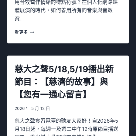
用音效當作情緒的標點符號？在個人化網路媒
員
體展演的時代，如何善用所有的音樂與音效
研
資…
習
營
慈
】
看更多
大
圓
之
滿
聲
成
播
功
客
!
慈大之聲5/18,5/19播出新
系
列
節目：【慈濟的故事】與
講
座
【您有一通心留言】
～
音
樂
2026 年 5 月 12 日
音
效
慈大之聲實習電臺的聽友大家好！自2026年5
說
月18日起，每週一及週二中午12時原節目播送
故