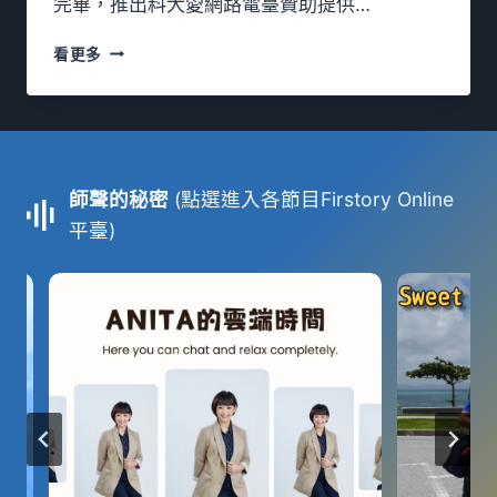
完畢，推出料大愛網路電臺贊助提供…
事
慈
看更多
大
之
聲
5
/
1
師聲的秘密
(點選進入各節目Firstory Online
8
平臺)
,
5
/
1
9
播
出
新
節
目
：
【