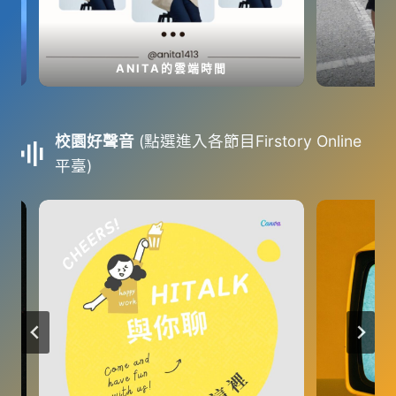
慈
濟
的
ANITA的雲端時間
S
故
事
】
與
校園好聲音
(點選進入各節目Firstory Online
【
您
平臺)
有
一
通
心
留
言
】