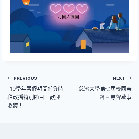
文
PREVIOUS
NEXT
110學年暑假期間部分時
慈濟大學第七屆校園美
章
段改播特別節目，歡迎
聲 – 尋聲啟事
導
收聽！
覽