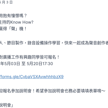
5 月 3 日
用抱有憧憬嗎？
持的Know How?
贏得「聲」機！
人、節目製作，錄音設備操作學習，快來一起成為聲音創作
對廣播工作有興趣同學皆可報名！
5月03日 至 5月20日17:30
//forms.gle/CvbaVSXAvwhhhbzX9
迎報名參加說明會！希望參加說明會也務必要填填表單唷～
說明會」