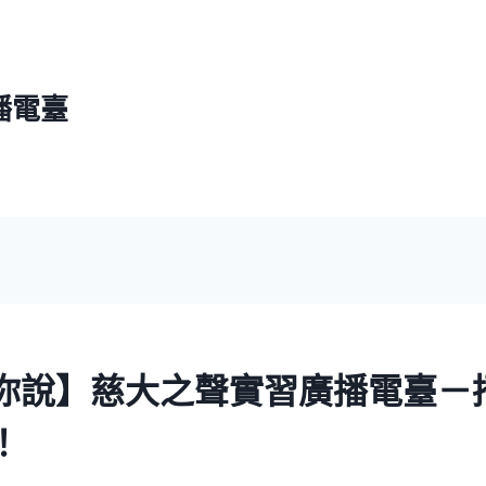
播電臺
你說】慈大之聲實習廣播電臺－
！