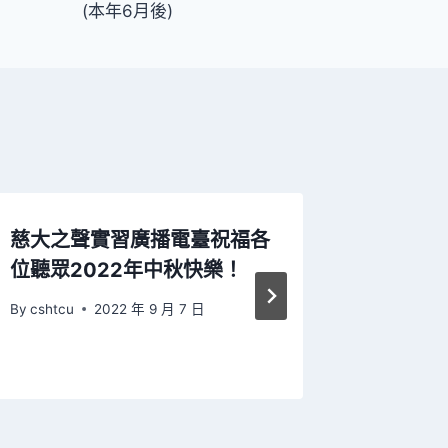
(本年6月後)
慈大之聲實習廣播電臺祝福各
慈大之
位聽眾2022年中秋快樂！
位聽眾
By
cshtcu
2022 年 9 月 7 日
By
cshtcu