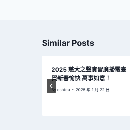
導
覽
Similar Posts
座～音樂
2025 慈大之聲實習廣播電臺
賀新春愉快 萬事如意！
 日
By
cshtcu
2025 年 1 月 22 日