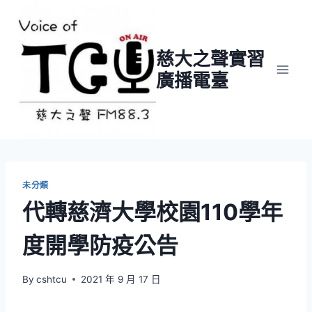
Skip
to
content
慈大之聲實習
廣播電臺
未分類
代轉慈濟大學校園110學年
度開學防疫公告
By
cshtcu
2021 年 9 月 17 日