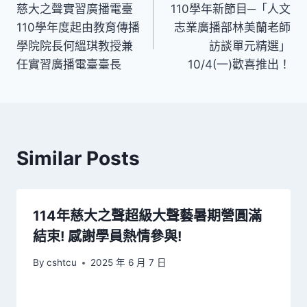
慈大之聲實習廣播電臺
110學年新節目─「人文
章
110學年度起由教育傳播
志業廣播部林美蘭老師
導
學院院長何縕琪教授兼
訪談單元精選」
任實習廣播電臺臺長
10/4(一)歡喜推出！
覽
Similar Posts
114年慈大之聲超級大聲藝暑期營圓滿
結束! 感謝學員熱情參與!
By
cshtcu
2025 年 6 月 7 日