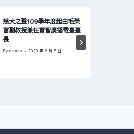
慈大之聲109學年度起由毛榮
第22
富副教授兼任實習廣播電臺臺
競賽入
長
之聲實
入圍
By
cshtcu
2020 年 8 月 5 日
By
cshtcu