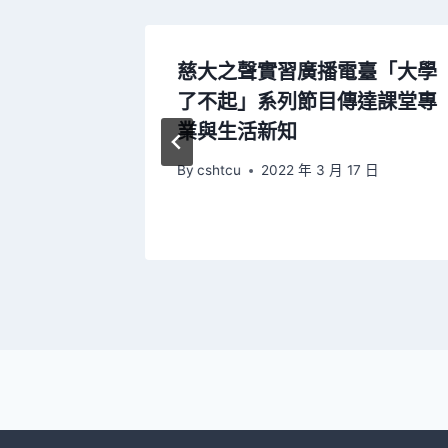
素養特
慈大之聲實習廣播電臺「大學
恭喜慈大
了不起」系列節目傳達課堂專
業與生活新知
 日
By
cshtcu
2022 年 3 月 17 日