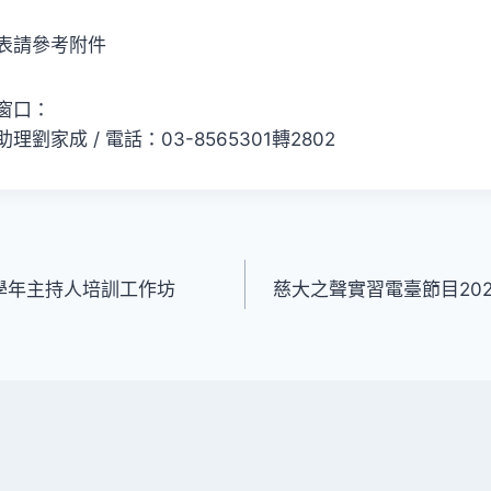
表請參考附件
窗口：
劉家成 / 電話：03-8565301轉2802
0學年主持人培訓工作坊
慈大之聲實習電臺節目20