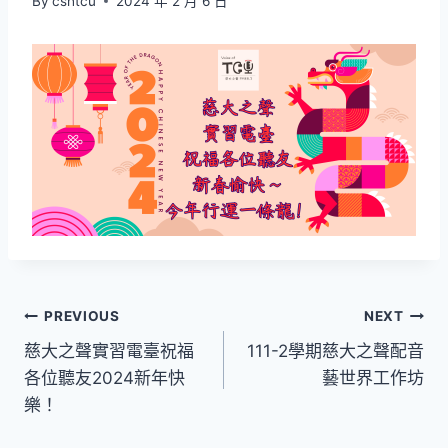
By
cshtcu
2024 年 2 月 6 日
文
PREVIOUS
NEXT
慈大之聲實習電臺祝福
111-2學期慈大之聲配音
章
各位聽友2024新年快
藝世界工作坊
導
樂！