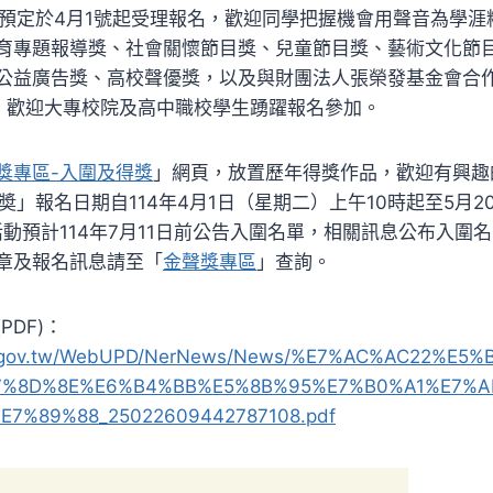
」預定於4月1號起受理報名，歡迎同學把握機會用聲音為學涯
育專題報導獎、社會關懷節目獎、兒童節目獎、藝術文化節
公益廣告獎、高校聲優獎，以及與財團法人張榮發基金會合
，歡迎大專校院及高中職校學生踴躍報名參加。
獎專區-入圍及得獎
」網頁，放置歷年得獎作品，歡迎有興趣
奬」報名日期自114年4月1日（星期二）上午10時起至5月
。活動預計114年7月11日前公告入圍名單，相關訊息公布入圍
章及報名訊息請至「
金聲獎專區
」查詢。
PDF)：
ner.gov.tw/WebUPD/NerNews/News/%E7%AC%AC22%E5
7%8D%8E%E6%B4%BB%E5%8B%95%E7%B0%A1%E7%
7%89%88_25022609442787108.pdf