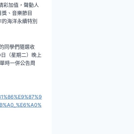
精彩加值，聲動人
目獎、音樂節目
作的海洋永續特別
的同學們隨選收
20日（星期二）晚上
名單時一併公告周
%B1%86%E9%87%9
AB%A0_%E6%A0%