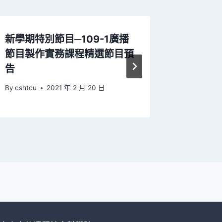
新學期特別節目─109-1廣播
祝福大家
節目製作實務課程精選節目預
安吉祥
告
By
cshtcu
By
cshtcu
2021 年 2 月 20 日