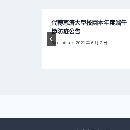
110學
代轉慈濟大學校園本年度端午
3月19
節防疫公告
By
cshtcu
2021 年 6 月 7 日
 日