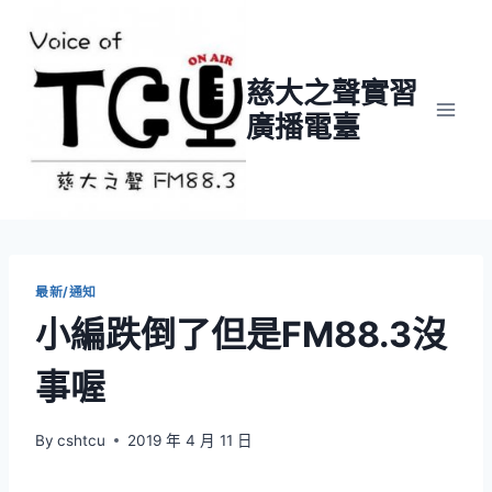
Skip
to
content
慈大之聲實習
廣播電臺
最新/通知
小編跌倒了但是FM88.3沒
事喔
By
cshtcu
2019 年 4 月 11 日