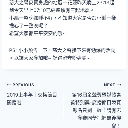
慈大之聲麥寳身處的地區—花蓮昨天晚上23:13起
到今天早上07:10已經連續有三起地震。
小編一整晚都睡不好，不知道大家是否跟小編一樣
擔心了一整晚呢？
希望大家都平平安安的哦~
PS: 小小預告一下，慈大之聲接下來有勁爆的活動
可以讓大家參加哦~ 記得留守粉專喲~
文
PREVIOUS
NEXT
2019上半年｜交換節目
第16屆金聲獎暨媒體素
章
開播啦
養特別獎-廣播節目競賽
導
報名只剩一週！請有志
參賽同學把握最後機
覽
會！