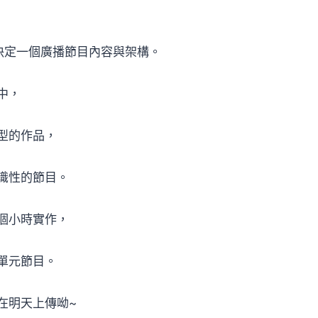
決定一個廣播節目內容與架構。
中，
型的作品，
識性的節目。
個小時實作，
單元節目。
在明天上傳呦~