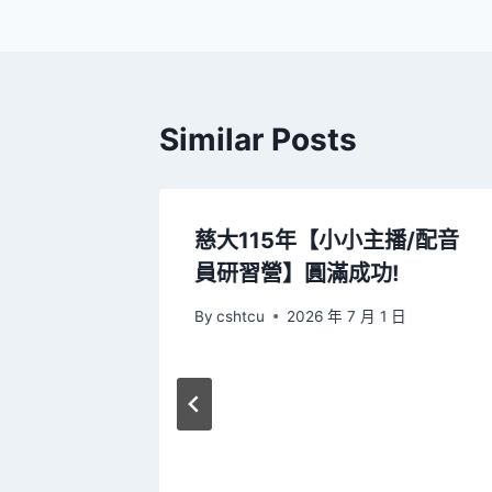
導
覽
Similar Posts
！大學實
慈大115年【小小主播/配音
員研習營】圓滿成功!
5 日
By
cshtcu
2026 年 7 月 1 日