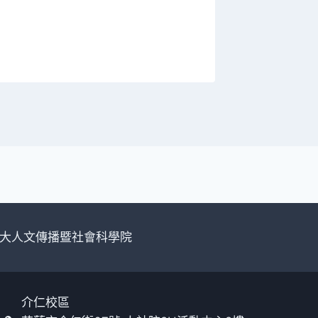
114/4/
By
cshtcu
大人文傳播暨社會科學院
介仁校區