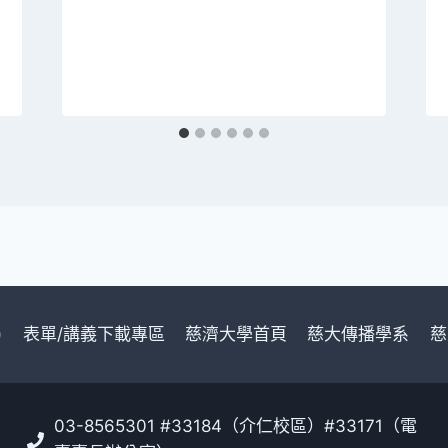
)
表單/講義下載專區
慈濟大學首頁
慈大傳播學系
慈
03-8565301 #33184（介仁校區）#33171（電