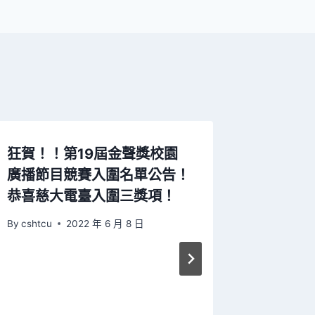
狂賀！！第19屆金聲獎校園
廣播節目競賽入圍名單公告！
恭喜慈大電臺入圍三獎項！
By
cshtcu
2022 年 6 月 8 日
「認識