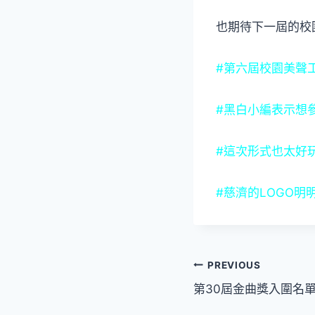
也期待下一屆的校
#第六屆校園美聲
#黑白小編表示想
#這次形式也太好
#慈濟的LOGO明
文
PREVIOUS
第30屆金曲獎入圍名
章