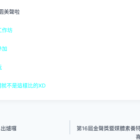
園美聲啦
工作坊
參加
玩
明就不是這樣比的XD
單出爐囉
第16屆金聲獎暨媒體素養