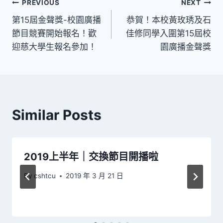
文
PREVIOUS
NEXT
第15屆金聲獎-校園廣播
恭賀！本校黃玫琇及石
章
節目競賽開始報名！歡
佳修同學入圍第15屆校
導
迎慈大學生報名參加！
園廣播金聲獎
覽
Similar Posts
2019上半年｜交換節目開播啦
By
cshtcu
2019 年 3 月 21 日