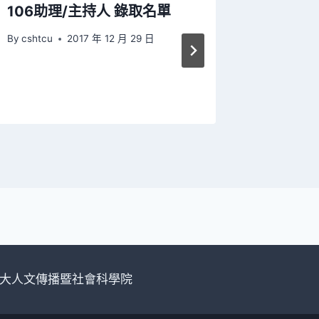
106助理/主持人 錄取名單
慈大之
年新人
By
cshtcu
2017 年 12 月 29 日
By
cshtcu
大人文傳播暨社會科學院