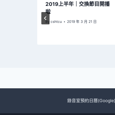
電臺觀摩
2019上半年｜交換節目開播
新播出內
啦
By
cshtcu
2019 年 3 月 21 日
日
錄音室預約日曆(Google