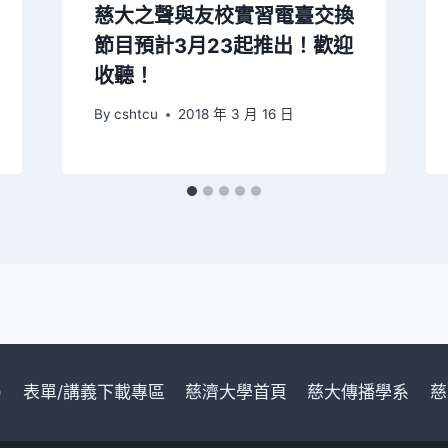
慈大之聲與友校實習電臺交換
節目預計3月23起推出！歡迎
收聽！
By
cshtcu
2018 年 3 月 16 日
)
表單/講義下載專區
慈濟大學首頁
慈大傳播學系
慈