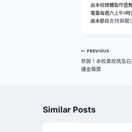
由本校媒體製作暨
電臺每週六上午9時
支持與關
過本節目
文
PREVIOUS
恭賀！本校黃玫琇及石
章
播金聲獎
導
覽
Similar Posts