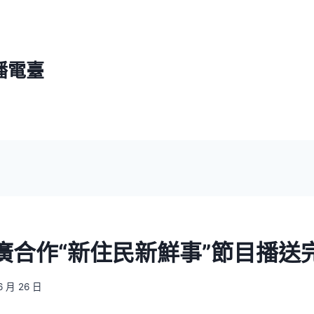
播電臺
廣合作“新住民新鮮事”節目播送
6 月 26 日