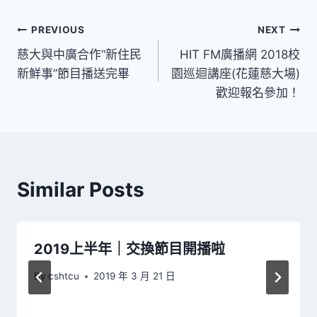
文
PREVIOUS
NEXT
慈大與中廣合作“新住民
HIT FM廣播網 2018校
章
新鮮事”節目播送完畢
園巡迴講座(花蓮慈大場)
導
歡迎報名參加！
覽
Similar Posts
2019上半年｜交換節目開播啦
By
cshtcu
2019 年 3 月 21 日