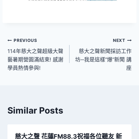
文
PREVIOUS
NEXT
114年慈大之聲超級大聲
慈大之聲新聞採訪工作
章
藝暑期營圓滿結束! 感謝
坊─我是這樣”爆”新聞 講
導
學員熱情參與!
座
覽
Similar Posts
慈大之聲 花蓮FM88.3祝福各位聽友 新