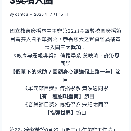
3獎項入圍
By
cshtcu
2025 年 7 月 15 日
國立教育廣播電臺主辦第22屆金聲獎校園廣播節
目競賽入圍名單揭曉，恭喜慈大之聲實習廣播電
臺入圍三大獎項：
《教育專題報導獎》 傳播學系 黃映瑜、許沁恩
同學
【假單下的求助？回顧身心調適假上路一年】
節
目
《單元節目獎》傳播學系 黃映瑜同學
【有一種甜叫臺南】
節目
《音樂節目獎》傳播學系 宋紀佑同學
【指彈世界】
節目
第22屆金聲獎於8月27日(週三)下午舉辦工作坊，