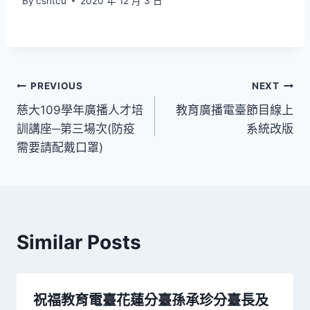
By
cshtcu
2020 年 12 月 3 日
文
PREVIOUS
NEXT
慈大109學年廣播人才培
教育廣播電臺節目線上
章
訓講座─第三場次(防疫
系統改版
導
需要請配戴口罩)
覽
Similar Posts
祝福教育電臺花蓮分臺孫承珍分臺長及